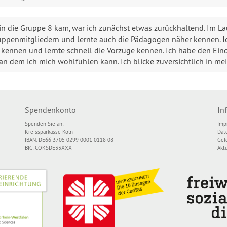
 in die Gruppe 8 kam, war ich zunächst etwas zurückhaltend. Im Lau
ppenmitgliedern und lernte auch die Pädagogen näher kennen. Ic
kennen und lernte schnell die Vorzüge kennen. Ich habe den Ein
an dem ich mich wohlfühlen kann. Ich blicke zuversichtlich in me
Spendenkonto
In
Spenden Sie an:
Imp
Kreissparkasse Köln
Dat
IBAN: DE66 3705 0299 0001 0118 08
Gel
BIC: COKSDE33XXX
Akt