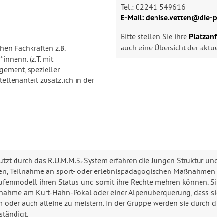
Tel.: 02241 549616
E-Mail: denise.vetten@die-p
Bitte stellen Sie ihre
Platzan
auch eine Übersicht der aktuel
hen Fachkräften z.B.
nnenn. (z.T. mit
gement, spezieller
ellenanteil zusätzlich in der
ützt durch das R.U.M.M.S.-System erfahren die Jungen Struktur un
en, Teilnahme an sport- oder erlebnispädagogischen Maßnahmen för
fenmodell ihren Status und somit ihre Rechte mehren können. Sie
lnahme am Kurt-Hahn-Pokal oder einer Alpenüberquerung, dass sie
 oder auch alleine zu meistern. In der Gruppe werden sie durch d
ständigt.