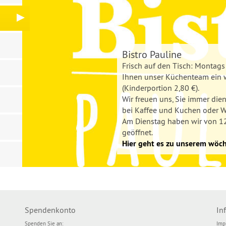
un
Bistro Pauline
Frisch auf den Tisch: Montags 
29. Juli 2026:
Ihnen unser Küchenteam ein 
Arbeiten in
Da
Ferienfreizeit der Tagesgr
(Kinderportion 2,80 €).
der Pauline
30. Juni 2026:
Wir freuen uns, Sie immer di
Unterstützen Sie uns in unsere
Ein Hoch auf Schwester Ku
bei Kaffee und Kuchen oder W
Informationen finden Sie hier
30. Juni 2026:
Am Dienstag haben wir von 12
Direkt online spenden
Wir gehören zur Caritas -- u
Die Ausgabe 01/2025 des Ext
geöffnet.
Hier geht es zu unserem wöc
Weitere Informationen finden 
Die Ausgabe 01/2026 des Ext
Unser aktuellen Stellenangeb
Alles anzeigen
Spendenkonto
In
Spenden Sie an:
Imp