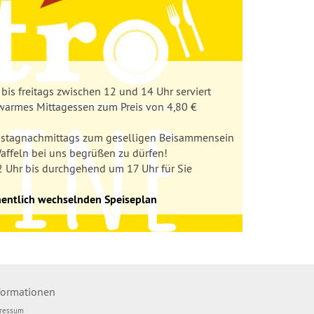
sere Kids
bis freitags zwischen 12 und 14 Uhr serviert
warmes Mittagessen zum Preis von 4,80 €
s Kochbuch aus der Pauline
uppe im Tabalugahaus
enstagnachmittags zum geselligen Beisammensein
r Arbeit!
nigunde und Schwester Agathe
affeln bei uns begrüßen zu dürfen!
!
 Uhr bis durchgehend um 17 Uhr für Sie
nd das ist gut so!
rablatt (PDF) zum Download
hentlich wechselnden Speiseplan
Sie hier!
rablatt (PDF) zum Download
ote finden Sie
hier
.
formationen
ressum