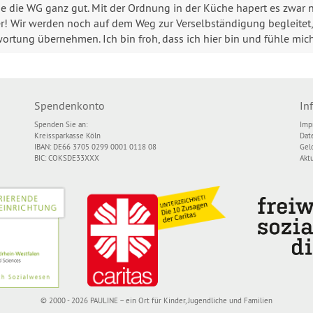
de die WG ganz gut. Mit der Ordnung in der Küche hapert es zwar
r! Wir werden noch auf dem Weg zur Verselbständigung begleitet
ortung übernehmen. Ich bin froh, dass ich hier bin und fühle mic
Spendenkonto
In
Spenden Sie an:
Imp
Kreissparkasse Köln
Dat
IBAN: DE66 3705 0299 0001 0118 08
Gel
BIC: COKSDE33XXX
Akt
© 2000 - 2026 PAULINE – ein Ort für Kinder, Jugendliche und Familien