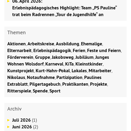
06. April 2026:
Erlebnispädagogisches Highlight: Team „PS Pauline“
trat beim Radrennen „Tour de Jugendhilfe“ an
Themen
Aktionen
,
Arbeitskreise
,
Ausbildung
,
Ehemalige
,
Elternarbeit
,
Erlebnispädagogik
,
Ferien
,
Feste und Feiern
,
Förderverein
,
Gruppe
,
Jakobsweg
,
Jubiläum
,
Junges
Wohnen Wolsdorf
,
Karneval
,
KiTa
,
Kleinstkinder
,
Kunstprojekt
,
Kurt-Hahn-Pokal
,
Lokales
,
Mitarbeiter
,
Nikolaus
,
Notaufnahme
,
Partizipation
,
Paulines
Extrablatt
,
Pilgertagebuch
,
Praktikanten
,
Projekte
,
Ritterspiele
,
Spende
,
Sport
Archiv
Juli 2026
(1)
Juni 2026
(2)