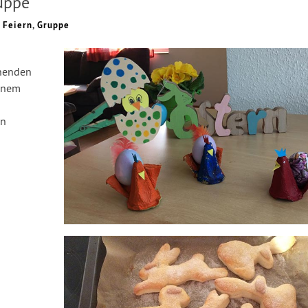
uppe
 Feiern
,
Gruppe
ehenden
kenem
en
rzeit!