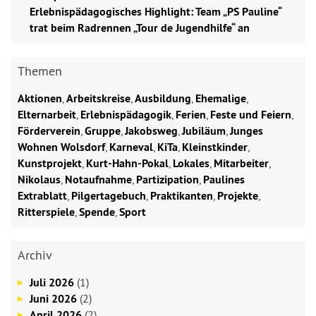
Erlebnispädagogisches Highlight: Team „PS Pauline“
trat beim Radrennen „Tour de Jugendhilfe“ an
Themen
Aktionen
,
Arbeitskreise
,
Ausbildung
,
Ehemalige
,
Elternarbeit
,
Erlebnispädagogik
,
Ferien
,
Feste und Feiern
,
Förderverein
,
Gruppe
,
Jakobsweg
,
Jubiläum
,
Junges
Wohnen Wolsdorf
,
Karneval
,
KiTa
,
Kleinstkinder
,
Kunstprojekt
,
Kurt-Hahn-Pokal
,
Lokales
,
Mitarbeiter
,
Nikolaus
,
Notaufnahme
,
Partizipation
,
Paulines
Extrablatt
,
Pilgertagebuch
,
Praktikanten
,
Projekte
,
Ritterspiele
,
Spende
,
Sport
Archiv
Juli 2026
(1)
Juni 2026
(2)
April 2026
(2)