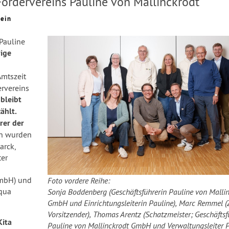
ördervereins Pauline von Mallinckrodt
rein
Pauline
rige
Amtszeit
ervereins
bleibt
ählt.
rer der
en wurden
arck,
ter
GmbH) und
Foto vordere Reihe:
 qua
Sonja Boddenberg (Geschäftsführerin Pauline von Malli
GmbH und Einrichtungsleiterin Pauline), Marc Remmel (
Vorsitzender), Thomas Arentz (Schatzmeister; Geschäftsf
Kita
Pauline von Mallinckrodt GmbH und Verwaltungsleiter P