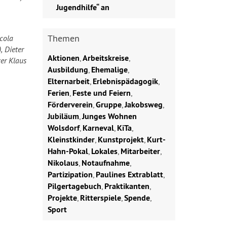
Jugendhilfe“ an
Themen
icola
, Dieter
Aktionen
,
Arbeitskreise
,
zer Klaus
Ausbildung
,
Ehemalige
,
Elternarbeit
,
Erlebnispädagogik
,
Ferien
,
Feste und Feiern
,
Förderverein
,
Gruppe
,
Jakobsweg
,
Jubiläum
,
Junges Wohnen
Wolsdorf
,
Karneval
,
KiTa
,
Kleinstkinder
,
Kunstprojekt
,
Kurt-
Hahn-Pokal
,
Lokales
,
Mitarbeiter
,
Nikolaus
,
Notaufnahme
,
Partizipation
,
Paulines Extrablatt
,
Pilgertagebuch
,
Praktikanten
,
Projekte
,
Ritterspiele
,
Spende
,
Sport