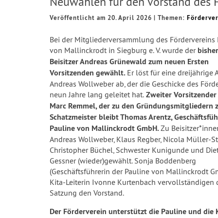
Neuwahlen für den Vorstand des F
Veröffentlicht am 20. April 2026
|
Themen:
Förderve
Bei der Mitgliederversammlung des Fördervereins 
von Mallinckrodt in Siegburg e. V. wurde der
bishe
Beisitzer Andreas Grünewald zum neuen Ersten
Vorsitzenden gewählt.
Er löst für eine dreijährige 
Andreas Wollweber ab, der die Geschicke des Förd
neun Jahre lang geleitet hat.
Zweiter Vorsitzender 
Marc Remmel, der zu den Gründungsmitgliedern z
Schatzmeister bleibt Thomas Arentz, Geschäftsfüh
Pauline von Mallinckrodt GmbH.
Zu Beisitzer*inn
Andreas Wollweber, Klaus Regber, Nicola Müller-St
Christopher Büchel, Schwester Kunigunde und Die
Gessner (wieder)gewählt. Sonja Boddenberg
(Geschäftsführerin der Pauline von Mallinckrodt 
Kita-Leiterin Ivonne Kurtenbach vervollständigen
Satzung den Vorstand.
Der Förderverein unterstützt die Pauline und die 