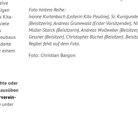
sive
Foto hintere Reihe:
ligen
Ivonne Kurtenbach (Leiterin Kita Pauline), Sr. Kunigunde
 Kita-
(Beisitzerin), Andreas Grünewald (Erster Vorsitzender), N
viele
Müller-Starck (Beisitzerin), Andreas Wollweber (Beisitzer)
s
Gessner (Beisitzer), Christopher Büchel (Beisitzer). Beisit
 Neubaus
Regber fehlt auf dem Foto.
nderte
r einem
Foto: Christian Bargon
chte oder
e ausüben
verein-
e unter