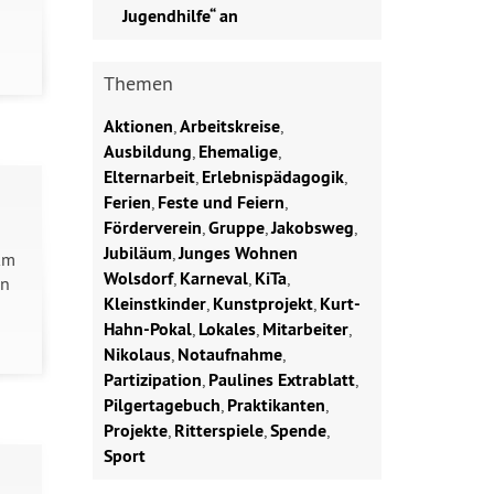
Jugendhilfe“ an
Themen
Aktionen
,
Arbeitskreise
,
Ausbildung
,
Ehemalige
,
Elternarbeit
,
Erlebnispädagogik
,
Ferien
,
Feste und Feiern
,
Förderverein
,
Gruppe
,
Jakobsweg
,
Jubiläum
,
Junges Wohnen
km
Wolsdorf
,
Karneval
,
KiTa
,
en
Kleinstkinder
,
Kunstprojekt
,
Kurt-
Hahn-Pokal
,
Lokales
,
Mitarbeiter
,
Nikolaus
,
Notaufnahme
,
Partizipation
,
Paulines Extrablatt
,
Pilgertagebuch
,
Praktikanten
,
Projekte
,
Ritterspiele
,
Spende
,
Sport