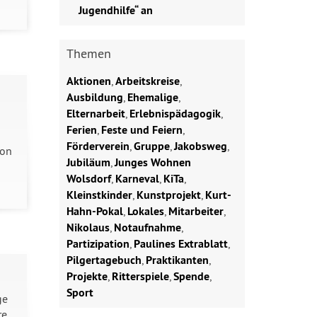
Jugendhilfe“ an
Themen
Aktionen
,
Arbeitskreise
,
Ausbildung
,
Ehemalige
,
Elternarbeit
,
Erlebnispädagogik
,
Ferien
,
Feste und Feiern
,
Förderverein
,
Gruppe
,
Jakobsweg
,
von
Jubiläum
,
Junges Wohnen
Wolsdorf
,
Karneval
,
KiTa
,
Kleinstkinder
,
Kunstprojekt
,
Kurt-
Hahn-Pokal
,
Lokales
,
Mitarbeiter
,
Nikolaus
,
Notaufnahme
,
Partizipation
,
Paulines Extrablatt
,
Pilgertagebuch
,
Praktikanten
,
Projekte
,
Ritterspiele
,
Spende
,
Sport
ge
re