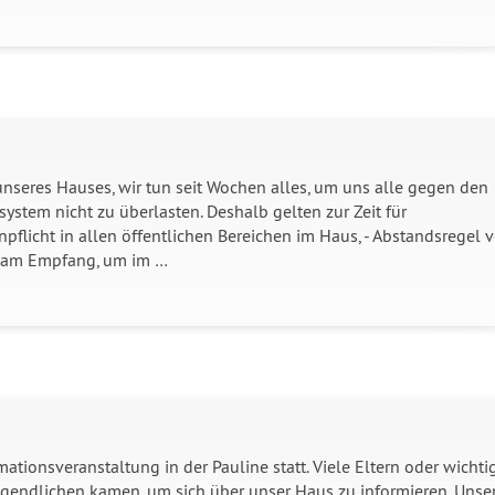
nseres Hauses, wir tun seit Wochen alles, um uns alle gegen den
stem nicht zu überlasten. Deshalb gelten zur Zeit für
licht in allen öffentlichen Bereichen im Haus, - Abstandsregel 
n am Empfang, um im …
mationsveranstaltung in der Pauline statt. Viele Eltern oder wichti
gendlichen kamen, um sich über unser Haus zu informieren. Unse