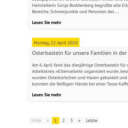
Heimleiterin Sonja Boddenberg begrüßte alle Elt
Bereiche, Schwerpunkte und Personen des …
Lesen Sie mehr
Montag, 22. April 2019
Osterbasteln für unsere Familien in der
Am 6. April fand das diesjährige Osterbasteln für 
Arbeitskreis »Elternarbeit« organisiert wurde, b
wurden Osterkörbchen und Hasen gebastelt und O
konnten die fleißigen Hände bei einer Tasse Kaf
Lesen Sie mehr
Erste
«
1
2
3
»
Letzte