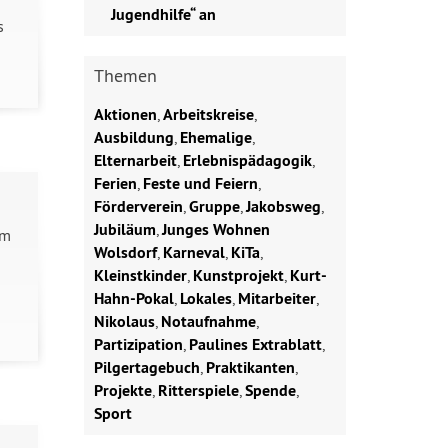
Jugendhilfe“ an
s
Themen
Aktionen
,
Arbeitskreise
,
Ausbildung
,
Ehemalige
,
Elternarbeit
,
Erlebnispädagogik
,
Ferien
,
Feste und Feiern
,
Förderverein
,
Gruppe
,
Jakobsweg
,
Jubiläum
,
Junges Wohnen
um
Wolsdorf
,
Karneval
,
KiTa
,
Kleinstkinder
,
Kunstprojekt
,
Kurt-
Hahn-Pokal
,
Lokales
,
Mitarbeiter
,
Nikolaus
,
Notaufnahme
,
Partizipation
,
Paulines Extrablatt
,
Pilgertagebuch
,
Praktikanten
,
Projekte
,
Ritterspiele
,
Spende
,
Sport