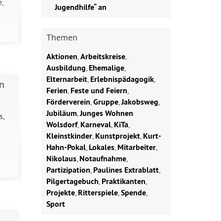
,
Jugendhilfe“ an
Themen
Aktionen
,
Arbeitskreise
,
Ausbildung
,
Ehemalige
,
Elternarbeit
,
Erlebnispädagogik
,
n
Ferien
,
Feste und Feiern
,
Förderverein
,
Gruppe
,
Jakobsweg
,
Jubiläum
,
Junges Wohnen
s,
Wolsdorf
,
Karneval
,
KiTa
,
Kleinstkinder
,
Kunstprojekt
,
Kurt-
Hahn-Pokal
,
Lokales
,
Mitarbeiter
,
Nikolaus
,
Notaufnahme
,
Partizipation
,
Paulines Extrablatt
,
Pilgertagebuch
,
Praktikanten
,
Projekte
,
Ritterspiele
,
Spende
,
Sport