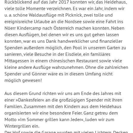
Rückblickend auf das Jahr 2017 konnten wir, das Heidehaus,
viele tolle Momente verzeichnen. Es war ein Jahr, indem wir
u. a. schöne Waldausflüge mit Picknick, zwei tolle und
ereignisreiche Urlaube an die Nordsee sowie eine Fahrt ins
Nöerr Kindercamp nach Österreich machen konnten. Neben
diesen Ausflügen, bei denen wir es uns gut gehen lassen
konnten, war es uns Dank handwerklicher und finanzieller
Spenden außerdem möglich, den Pool in unserem Garten zu
sanieren, viele Besuche in der Eisdiele, ein familiäres
Mittagessen in einem chinesischen Restaurant sowie viele
kleine andere Ausflüge wahrzunehmen. Ohne die zahlreichen
Spender und Gönner wäre es in diesem Umfang nicht
möglich gewesen!
Aus diesem Grund richten wir uns am Ende des Jahres mit
einer »Dankesfeier« an die großzügigen Spender mit ihren
Familien. Zusammen mit den Kindern aus dem Heidehaus
organisierten wir eine besondere Feier. Ganz getreu dem
Motto »Im Sommer grillen kann Jeder«, luden wir zum
Wintergrillen ein.
Der Hof sowie die Garage wurden mit vielen Lichtern, Decken