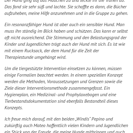
Der Hund ging auf das Mädchen zu und leckte ihr die Tränen ab.
Das fand sie sehr süß und lachte. Sie schaffte es dann, die Bücher
aufzuheben, meine Hilfe anzunehmen und in die Gruppe zu gehen.
Ein resonanzfähiger Hund ist aber auch ein sensibler Hund. Man
muss ihn ständig im Blick haben und schützen. Das kann er selbst
oft nicht ausreichend. Die Stimmung und den Belastungsgrad der
Kinder und Jugendlichen trägt auch der Hund mit sich. Es ist wie
mit einem Rucksack, der dem Hund für die Zeit der
Therapiestunde umgehängt wird.
Um die tiergestützte Intervention einsetzen zu können, müssen
einige Formalien beachtet werden. In einem speziellen Konzept
werden die Methoden, Voraussetzungen und Grenzen sowie die
Ziele dieser Interventionsmethode zusammengefasst. Ein
Hygieneplan, ein Medizinal- und Prophylaxebogen und eine
Tierbestandsdokumentation sind ebenfalls Bestandteil dieses
Konzepts.
Ich freue mich darauf, mit den beiden „Windis“ Pepino und
zukünftig auch Mateo hoffentlich vielen Kindern und Jugendlichen
ein Stück von der Freude, die meine Hunde mitbringen und auch