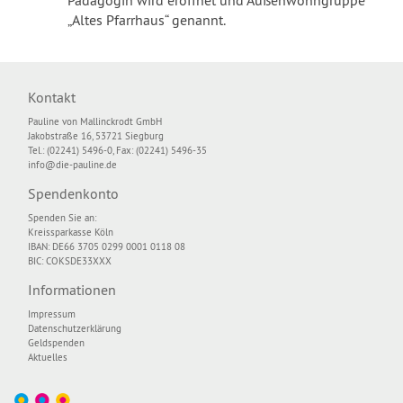
Pädagogin wird eröffnet und Außenwohngruppe
„Altes Pfarrhaus“ genannt.
Kontakt
Pauline von Mallinckrodt GmbH
Jakobstraße 16, 53721 Siegburg
Tel.: (02241) 5496-0, Fax: (02241) 5496-35
info@die-pauline.de
Spendenkonto
Spenden Sie an:
Kreissparkasse Köln
IBAN: DE66 3705 0299 0001 0118 08
BIC: COKSDE33XXX
Informationen
Impressum
Datenschutzerklärung
Geldspenden
Aktuelles