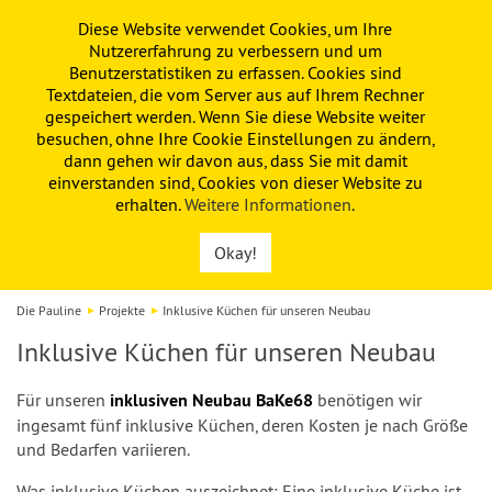
Diese Website verwendet Cookies, um Ihre
PAULINE
KITA
FÖRDERVEREIN
Nutzererfahrung zu verbessern und um
Benutzerstatistiken zu erfassen. Cookies sind
Textdateien, die vom Server aus auf Ihrem Rechner
gespeichert werden. Wenn Sie diese Website weiter
besuchen, ohne Ihre Cookie Einstellungen zu ändern,
dann gehen wir davon aus, dass Sie mit damit
einverstanden sind, Cookies von dieser Website zu
erhalten.
Weitere Informationen
.
Okay!
Die Pauline
Projekte
Inklusive Küchen für unseren Neubau
Inklusive Küchen für unseren Neubau
Für unseren
inklusiven Neubau BaKe68
benötigen wir
ingesamt fünf inklusive Küchen, d
eren Kosten je nach Größe
und Bedarfen variieren.
Was inklusive Küchen auszeichnet: Eine inklusive Küche ist